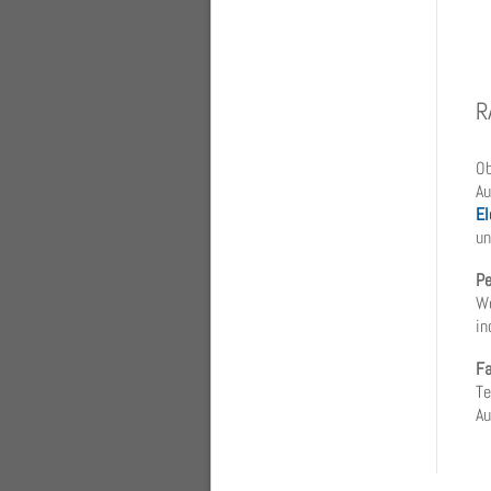
R
Ob
Au
El
un
Pe
We
in
Fa
Te
Au